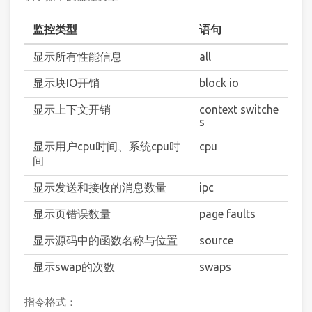
监控类型
语句
显示所有性能信息
all
显示块IO开销
block io
显示上下文开销
context switche
s
显示用户cpu时间、系统cpu时
cpu
间
显示发送和接收的消息数量
ipc
显示页错误数量
page faults
显示源码中的函数名称与位置
source
显示swap的次数
swaps
指令格式：