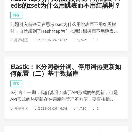
edis的zset为什么用跳表而不用红黑树？
博客
问题引入前些天在思考zset为什么用跳表而不用红黑树
时，自然想到了HashMap为什么用红黑树而不用跳表，
做了一些查询和考虑，以此记录结果redis的zset为什么
开源社区
2023-02-26 16:37
1,762
0
用跳表而不用红黑树？1、跳表的实现更加简单，不用
旋转节点，相对效率更高2、跳表在范围查询的时候的
效率是高于红黑树的，因为跳表是从山层往下
Elastic：IK分词器分词、停用词热更新如
何配置（二）基于数据库
博客
0.引言上一期，我们说明了基于API形式的热更新，但是
API形式的热更新存在词库的管理不方便，要直接操作
磁盘文件，检索页很麻烦；文件的读写没有专门的优
开源社区
2023-02-26 16:34
1,750
0
化，性能不好；多一次接口调用和网络传输等缺点，因
此这期我们来说明直连数据库的方式来实现热更新1. 简
介官方github中并没有说明这种方式，所以本身是