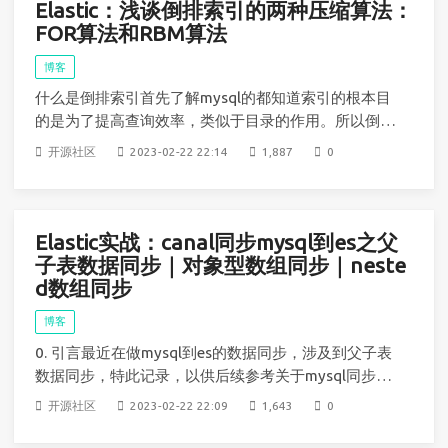
Elastic：浅谈倒排索引的两种压缩算法：
FOR算法和RBM算法
博客
什么是倒排索引首先了解mysql的都知道索引的根本目
的是为了提高查询效率，类似于目录的作用。所以倒排
索引也是这样的作用，想象一下在ES中，有一个索引in
开源社区
2023-02-22 22:14
1,887
0
dex1（这里的索引index1与上述的倒排索引中的索引是
两个概念，注意区分）,其有数据如下POST index1/_bu
lk{"inde
Elastic实战：canal同步mysql到es之父
子表数据同步｜对象型数组同步｜neste
d数组同步
博客
0. 引言最近在做mysql到es的数据同步，涉及到父子表
数据同步，特此记录，以供后续参考关于mysql同步到e
s的操作明细可参考我之前的博客：Elastic实战：通过c
开源社区
2023-02-22 22:09
1,643
0
anal1.1.5实现mysql8.0数据增量/全量同步到elasticsea
rch7.x1.环境canal 1.1.5elast