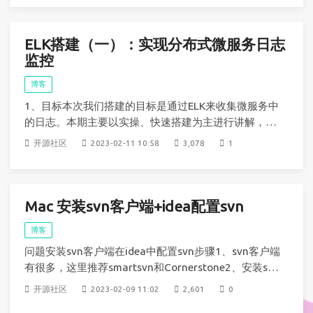
手段来实现。查询GET arr_json/_search{ "query": {
ELK搭建（一）：实现分布式微服务日志
监控
博客
1、目标本次我们搭建的目标是通过ELK来收集微服务中
的日志。本期主要以实操、快速搭建为主进行讲解，部
分基础概念不做过多描述，后续会再单独出几期博客说
开源社区
2023-02-11 10:58
3,078
1
明。更多ELK搭建可以关注本专栏，后续会持续输出。
2、思路首先我们要部署的架构如下图所示，需要收集
两个微服务的日志，并且最终在kibana中可视化呈现出
Mac 安装svn客户端+idea配置svn
博客
问题安装svn客户端在idea中配置svn步骤1、svn客户端
有很多，这里推荐smartsvn和Cornerstone2、安装svn
客户端就不再累述，可以参考以下网址：Mac安装smar
开源社区
2023-02-09 11:02
2,601
0
tsvnMac安装Cornerstone3、svn客户端的使用因为我