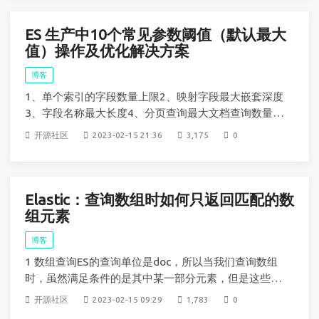
ES 生产中10个常见参数阈值（默认最大
值）操作及优化解决方案
博客
1、单个索引的字段数量上限2、映射字段最大嵌套深度
3、字段名称最大长度4、分页查询最大文档查询数量
5、文档查询的最大召回数量6、组合查询（bool quer
开源社区
2023-02-15 21:36
3,175
0
y）最大字句限制7、聚合查询最大分桶数量8、单次查
询最大词项数量9、单个分片最大文档数量上限（shard
max doc count）10、单个
Elastic：查询数组时如何只返回匹配的数
组元素
博客
1 数组查询ES的查询单位是doc，所以当我们查询数组
时，虽然满足条件的是其中某一部分元素，但是这些元
素以及这个数组都是属于这个doc的，所以会全部返
开源社区
2023-02-15 09:29
1,783
0
回。如果我们要返回匹配的元素。那么就需要借助一些