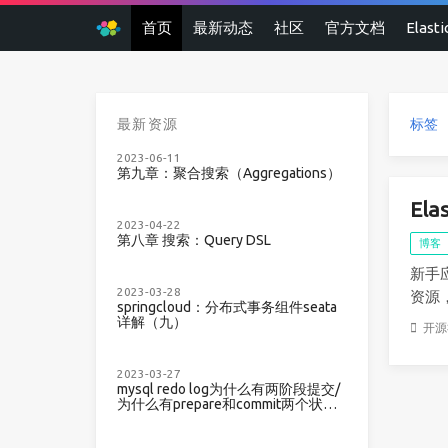
首页
最新动态
社区
官方文档
Elast
最新资源
标签
2023-06-11
第九章：聚合搜索（Aggregations）
El
2023-04-22
第八章 搜索：Query DSL
博客
新手
2023-03-28
资源
springcloud：分布式事务组件seata
详解（九）
开
2023-03-27
mysql redo log为什么有两阶段提交/
为什么有prepare和commit两个状
态？